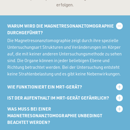
erfolgen.
WARUM WIRD DIE MAGNETRESONANZTOMOGRAPHIE
DURCHGEFÜHRT?
Die Magnetresonanztomographie zeigt durch ihre spezielle
Untersuchungsart Strukturen und Veränderungen im Körper
auf, die mit keiner anderen Untersuchungsmethode zu sehen
sind. Die Organe können in jeder beliebigen Ebene und
Richtung betrachtet werden. Bei der Untersuchung entsteht
keine Strahlenbelastung und es gibt keine Nebenwirkungen.
WIE FUNKTIONIERT EIN MRT-GERÄT?
Das Gerät ist technisch aufwändig, es arbeitet mit einem
IST DER AUFENTHALT IM MRT-GERÄT GEFÄHRLICH?
starken Magnetfeld und Radiowellen. Während die Bilder
Der Aufenthalt im Gerät ist nicht gefährlich. Wenn Sie es
aufgenommen werden, hören Sie Klopfgeräusche. In dieser
WAS MUSS BEI EINER
wünschen, kann Ihre Begleitperson während der
Zeit dürfen Sie sich nicht bewegen, damit die Aufnahmen
MAGNETRESONANZTOMOGRAPHIE UNBEDINGT
Untersuchung gern in Ihrer Nähe bleiben.
nicht verwackeln. Unser MRT-Gerät verfügt über eine sehr
BEACHTET WERDEN?
große Untersuchungsöffnung.